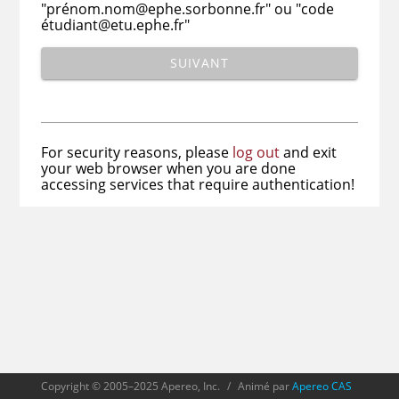
"prénom.nom@ephe.sorbonne.fr" ou "code
étudiant@etu.ephe.fr"
SUIVANT
For security reasons, please
log out
and exit
your web browser when you are done
accessing services that require authentication!
Copyright © 2005–2025 Apereo, Inc.
/
Animé par
Apereo CAS